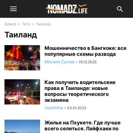
Домой
Теги
Таиланд
Таиланд
Мошенничество в Бангкоке: все
популярные схемы развода
Михаил Сычев
-
16.12.2025
Как получить водительские
права в Таиланде: новые
вопросы теоретического
экзамена
Vasishtha
-
03.10.2023
Жилье на Пхукете. Где лучше
всего селиться. Лайфхаки по